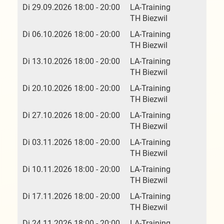
Di 29.09.2026 18:00 - 20:00
LA-Training
TH Biezwil
Di 06.10.2026 18:00 - 20:00
LA-Training
TH Biezwil
Di 13.10.2026 18:00 - 20:00
LA-Training
TH Biezwil
Di 20.10.2026 18:00 - 20:00
LA-Training
TH Biezwil
Di 27.10.2026 18:00 - 20:00
LA-Training
TH Biezwil
Di 03.11.2026 18:00 - 20:00
LA-Training
TH Biezwil
Di 10.11.2026 18:00 - 20:00
LA-Training
TH Biezwil
Di 17.11.2026 18:00 - 20:00
LA-Training
TH Biezwil
Di 24.11.2026 18:00 - 20:00
LA-Training