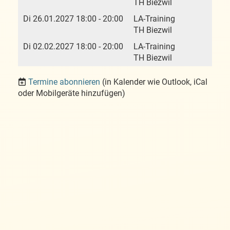
TH Biezwil
Di 26.01.2027 18:00 - 20:00
LA-Training
TH Biezwil
Di 02.02.2027 18:00 - 20:00
LA-Training
TH Biezwil
Termine abonnieren
(in Kalender wie Outlook, iCal
oder Mobilgeräte hinzufügen)