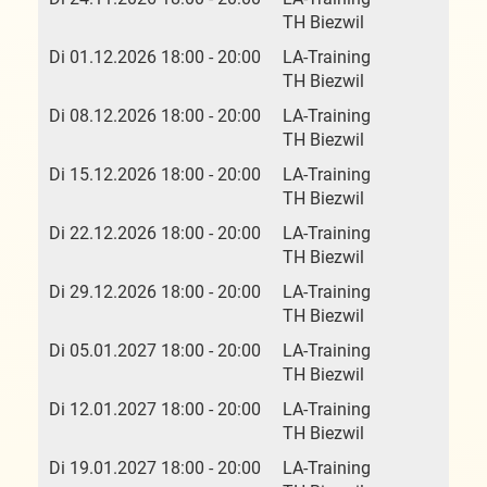
TH Biezwil
Di 01.12.2026 18:00 - 20:00
LA-Training
TH Biezwil
Di 08.12.2026 18:00 - 20:00
LA-Training
TH Biezwil
Di 15.12.2026 18:00 - 20:00
LA-Training
TH Biezwil
Di 22.12.2026 18:00 - 20:00
LA-Training
TH Biezwil
Di 29.12.2026 18:00 - 20:00
LA-Training
TH Biezwil
Di 05.01.2027 18:00 - 20:00
LA-Training
TH Biezwil
Di 12.01.2027 18:00 - 20:00
LA-Training
TH Biezwil
Di 19.01.2027 18:00 - 20:00
LA-Training