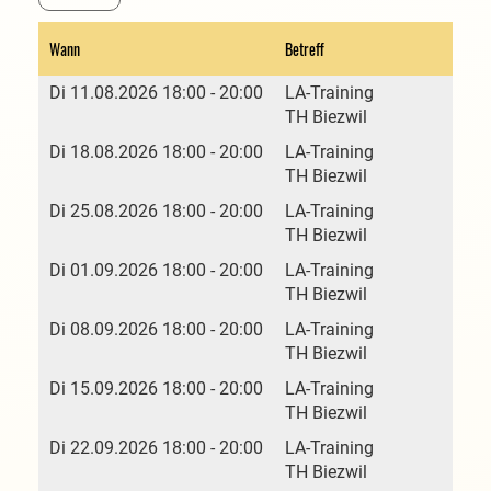
Wann
Betreff
Di 11.08.2026 18:00 - 20:00
LA-Training
TH Biezwil
Di 18.08.2026 18:00 - 20:00
LA-Training
TH Biezwil
Di 25.08.2026 18:00 - 20:00
LA-Training
TH Biezwil
Di 01.09.2026 18:00 - 20:00
LA-Training
TH Biezwil
Di 08.09.2026 18:00 - 20:00
LA-Training
TH Biezwil
Di 15.09.2026 18:00 - 20:00
LA-Training
TH Biezwil
Di 22.09.2026 18:00 - 20:00
LA-Training
TH Biezwil